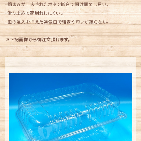
・摘まみが工夫されたボタン嵌合で開け閉めし易い。
・滑り止めで荷崩れしにくい 。
・虫の混入を押えた通気口で結露や匂いが籠らない。
※
下記画像から御注文頂けます。