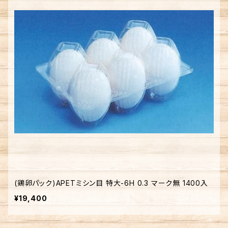
(鶏卵パック)APETミシン目 特大-6H 0.3 マーク無 1400入
¥19,400