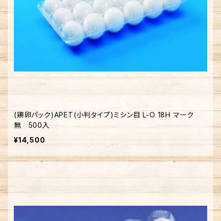
(鶏卵パック)APET(小判タイプ)ミシン目 L-O 18H マーク
無 500入
¥14,500